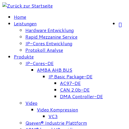
Zum
Inhalt
Home
springen
Leistungen
Hardware Entwicklung
Rapid Mezzanine Service
IP-Cores Entwicklung
Protokoll Analyse
Produkte
IP-Cores-DE
AMBA AHB BUS
IP Basic Package-DE
AC97-DE
CAN 2.0b-DE
DMA Controller-DE
Video
Video Kompression
VC3
Qseven® Industrie Plattform