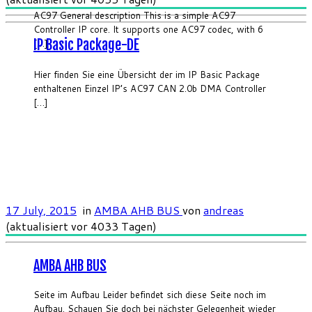
AC97 General description This is a simple AC97
Controller IP core. It supports one AC97 codec, with 6
IP Basic Package-DE
[…]
Hier finden Sie eine Übersicht der im IP Basic Package
enthaltenen Einzel IP’s AC97 CAN 2.0b DMA Controller
[…]
17 July, 2015
in
AMBA AHB BUS
von
andreas
(aktualisiert vor 4033 Tagen)
AMBA AHB BUS
Seite im Aufbau Leider befindet sich diese Seite noch im
Aufbau. Schauen Sie doch bei nächster Gelegenheit wieder